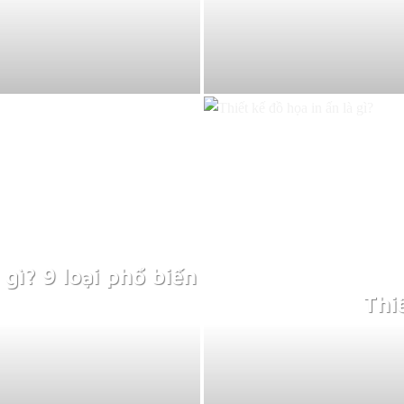
gì? 9 loại phổ biến
Thiế