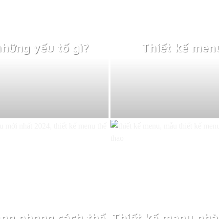
những yếu tố gì?
Thiết kế men
ng phong cách thể
Thiết kế menu nhà