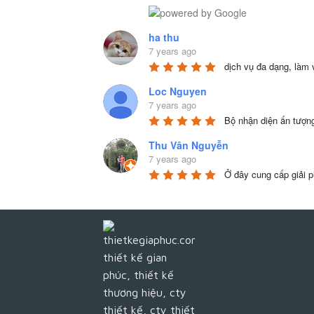
ha thu
7 years ago
dịch vụ đa dạng, làm 
Loc Nguyen
7 years ago
Bộ nhận diện ấn tượn
Thu Vân Nguyễn
7 years ago
Ở đây cung cấp giải ph