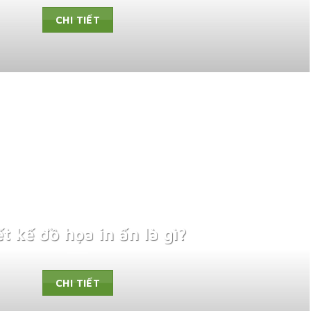
CHI TIẾT
t kế đồ họa in ấn là gì?
CHI TIẾT