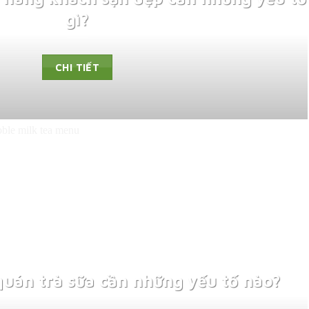
gì?
CHI TIẾT
quán trà sữa cần những yếu tố nào?