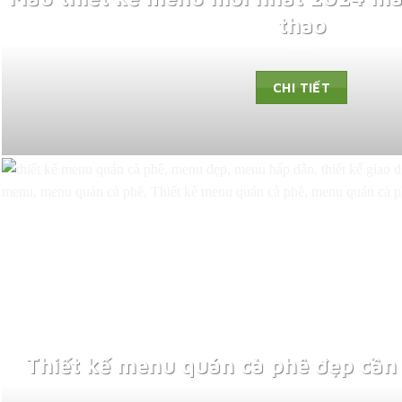
thao
CHI TIẾT
Thiết kế menu quán cà phê đẹp cần 