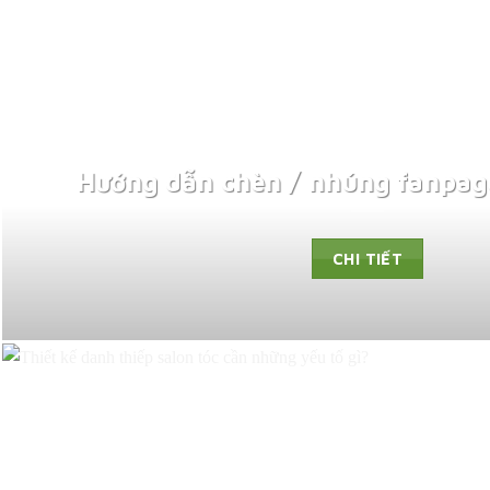
Hướng dẫn chèn / nhúng fanpag
CHI TIẾT