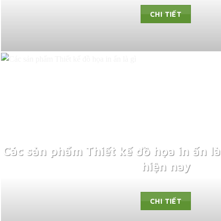
CHI TIẾT
Các sản phẩm Thiết kế đồ họa in ấn là 
hiện nay
CHI TIẾT