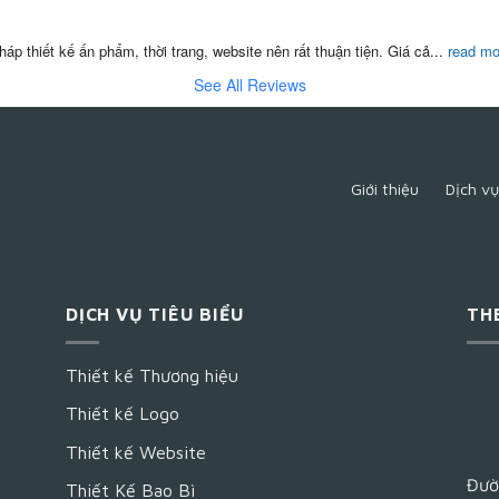
áp thiết kế ấn phẩm, thời trang, website nên rất thuận tiện. Giá cả
...
read mo
See All Reviews
Giới thiệu
Dịch vụ
DỊCH VỤ TIÊU BIỂU
TH
Thiết kế Thương hiệu
Thiết kế Logo
Thiết kế Website
Đườ
Thiết Kế Bao Bì