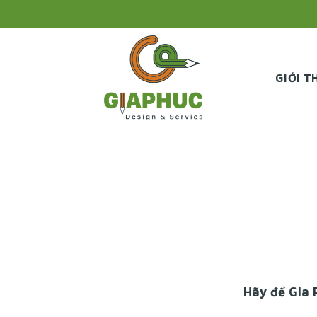
Skip
to
content
GIỚI T
Hãy để
Gia 