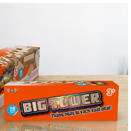
Thiết kế bao bì
Thiết kế bao bì
Việt nam
xem thêm →